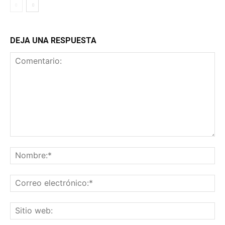
DEJA UNA RESPUESTA
Comentario:
No
Co
ele
Sit
we