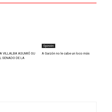
Opinión
A VILLALBA ASUMIÓ SU
A Garzón no le cabe un loco más
L SENADO DE LA