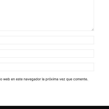
Nombre:
Correo
electróni
Sitio
web:
itio web en este navegador la próxima vez que comente.