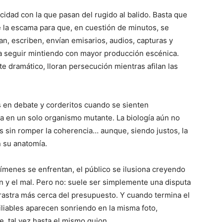
idad con la que pasan del rugido al balido. Basta que
ce la escama para que, en cuestión de minutos, se
n, escriben, envían emisarios, audios, capturas y
ara seguir mintiendo con mayor producción escénica.
e dramático, lloran persecución mientras afilan las
os en debate y corderitos cuando se sienten
ta en un solo organismo mutante. La biología aún no
s sin romper la coherencia… aunque, siendo justos, la
n su anatomía.
ímenes se enfrentan, el público se ilusiona creyendo
en y el mal. Pero no: suele ser simplemente una disputa
rrastra más cerca del presupuesto. Y cuando termina el
liables aparecen sonriendo en la misma foto,
, tal vez hasta el mismo guion.