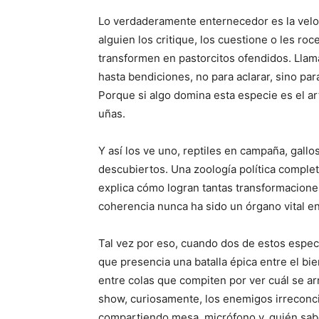
Lo verdaderamente enternecedor es la veloc
alguien los critique, los cuestione o les ro
transformen en pastorcitos ofendidos. Llama
hasta bendiciones, no para aclarar, sino p
Porque si algo domina esta especie es el art
uñas.
Y así los ve uno, reptiles en campaña, gall
descubiertos. Una zoología política comple
explica cómo logran tantas transformacione
coherencia nunca ha sido un órgano vital e
Tal vez por eso, cuando dos de estos espec
que presencia una batalla épica entre el bi
entre colas que compiten por ver cuál se a
show, curiosamente, los enemigos irreconci
compartiendo mesa, micrófono y, quién sabe