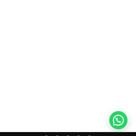
*
co:*