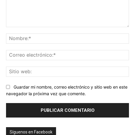
Comentario:
No
Co
ele
Sit
we
Guardar mi nombre, correo electrónico y sitio web en este
navegador la próxima vez que comente.
Síguenos en Facebook