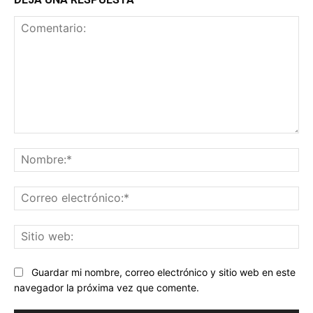
Comentario:
No
Co
ele
Sit
we
Guardar mi nombre, correo electrónico y sitio web en este
navegador la próxima vez que comente.