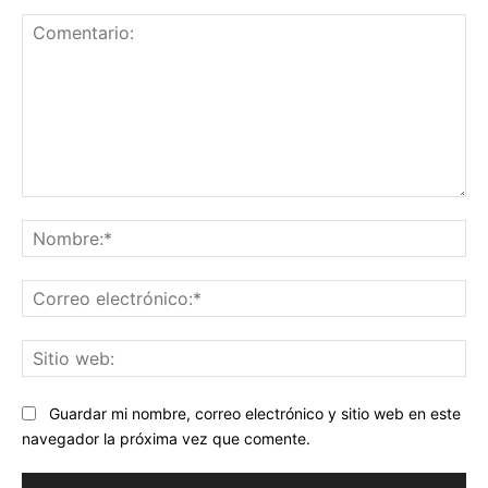
Comentario:
No
Co
ele
Sit
we
Guardar mi nombre, correo electrónico y sitio web en este
navegador la próxima vez que comente.