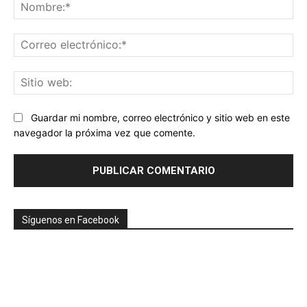
No
Co
ele
Sit
we
Guardar mi nombre, correo electrónico y sitio web en este
navegador la próxima vez que comente.
Síguenos en Facebook