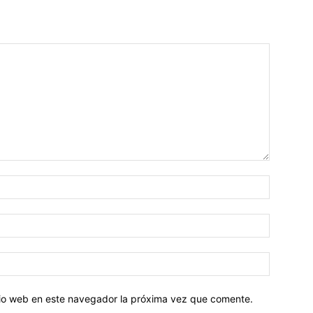
Nombre:
Correo
electróni
Sitio
web:
itio web en este navegador la próxima vez que comente.