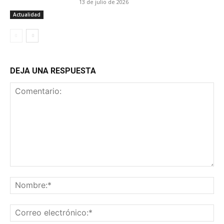
13 de julio de 2026
Actualidad
DEJA UNA RESPUESTA
Comentario:
No
Co
ele