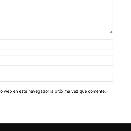
Nombre:
Correo
electróni
Sitio
web:
itio web en este navegador la próxima vez que comente.