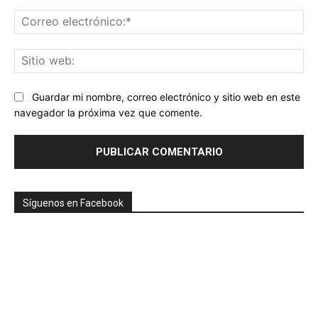
Co
ele
Sit
we
Guardar mi nombre, correo electrónico y sitio web en este
navegador la próxima vez que comente.
Síguenos en Facebook