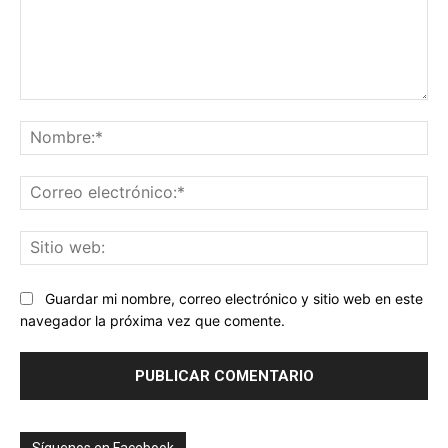
Comentario:
No
Co
ele
Sit
we
Guardar mi nombre, correo electrónico y sitio web en este
navegador la próxima vez que comente.