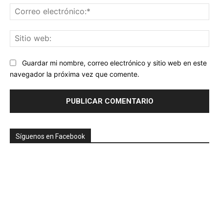
Co
ele
Sit
we
Guardar mi nombre, correo electrónico y sitio web en este
navegador la próxima vez que comente.
Síguenos en Facebook