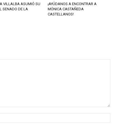
A VILLALBA ASUMIÓ SU
¡AYÚDANOS A ENCONTRAR A
L SENADO DE LA
MÓNICA CASTAÑEDA
CASTELLANOS!
Nombre: