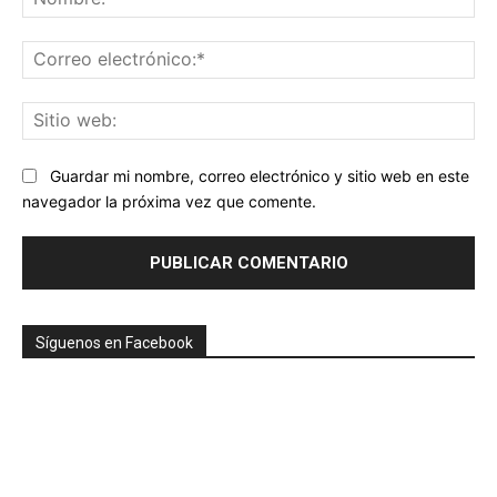
Co
ele
Sit
we
Guardar mi nombre, correo electrónico y sitio web en este
navegador la próxima vez que comente.
Síguenos en Facebook