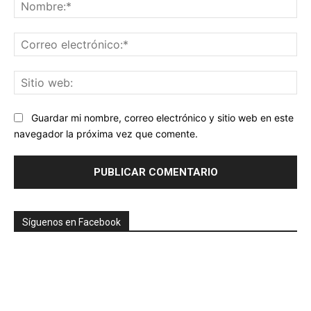
No
Co
ele
Sit
we
Guardar mi nombre, correo electrónico y sitio web en este
navegador la próxima vez que comente.
Síguenos en Facebook