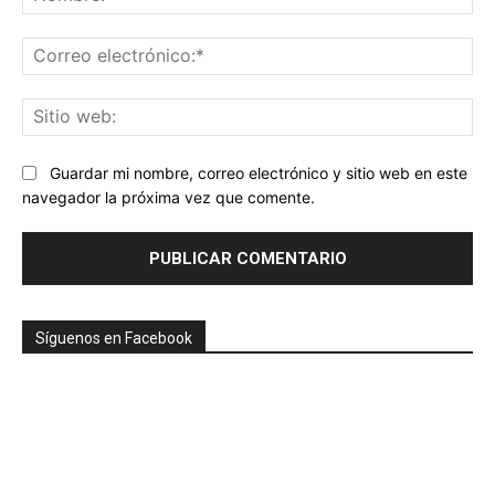
Co
ele
Sit
we
Guardar mi nombre, correo electrónico y sitio web en este
navegador la próxima vez que comente.
Síguenos en Facebook