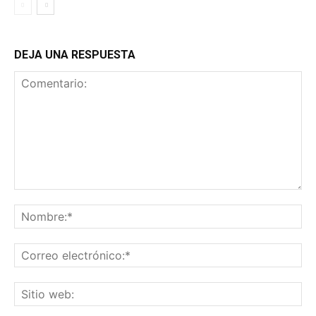
DEJA UNA RESPUESTA
Comentario:
No
Co
ele
Sit
we