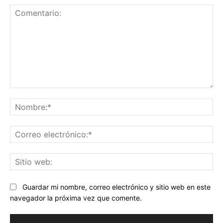
Comentario:
No
Co
ele
Sit
we
Guardar mi nombre, correo electrónico y sitio web en este
navegador la próxima vez que comente.