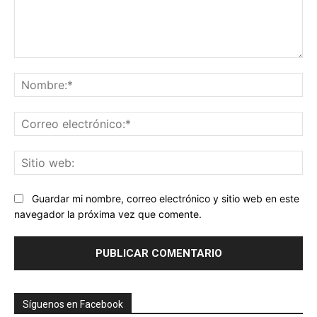
Comentario:
No
Co
ele
Sit
we
Guardar mi nombre, correo electrónico y sitio web en este
navegador la próxima vez que comente.
Síguenos en Facebook