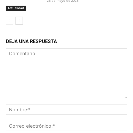
26 de mayo de 2026
Actualidad
DEJA UNA RESPUESTA
Comentario:
No
Co
ele