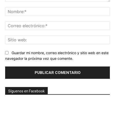
Comentario:
No
Co
ele
Sit
we
Guardar mi nombre, correo electrónico y sitio web en este
navegador la próxima vez que comente.
Síguenos en Facebook