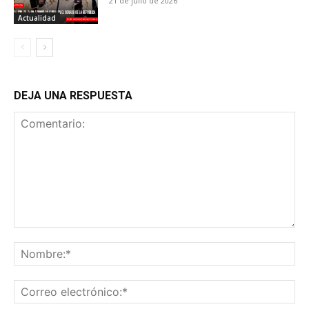
21 de julio de 2026
Actualidad
DEJA UNA RESPUESTA
Comentario:
No
Co
ele