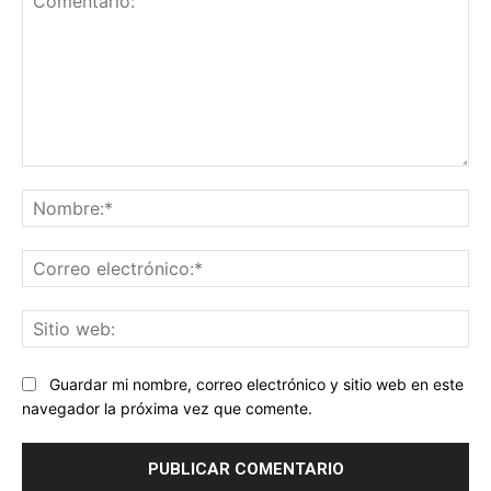
Comentario:
No
Co
ele
Sit
we
Guardar mi nombre, correo electrónico y sitio web en este
navegador la próxima vez que comente.