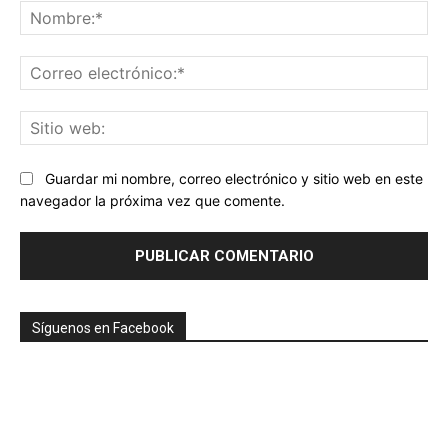
No
Co
ele
Sit
we
Guardar mi nombre, correo electrónico y sitio web en este
navegador la próxima vez que comente.
Síguenos en Facebook