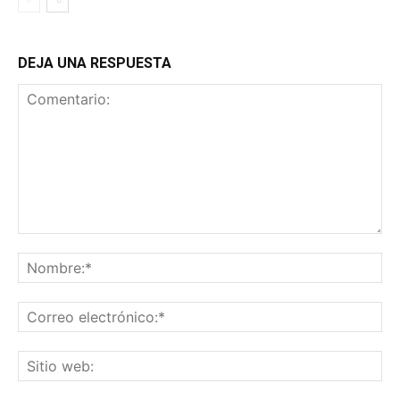
DEJA UNA RESPUESTA
Comentario:
No
Co
ele
Sit
we