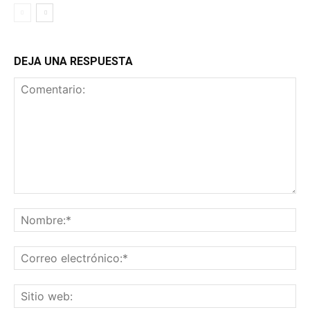
DEJA UNA RESPUESTA
Comentario:
No
Co
ele
Sit
we