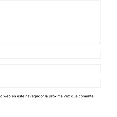
Nombre:
Correo
electróni
Sitio
web:
itio web en este navegador la próxima vez que comente.