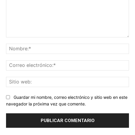
Comentario:
No
Co
ele
Sit
we
Guardar mi nombre, correo electrónico y sitio web en este
navegador la próxima vez que comente.