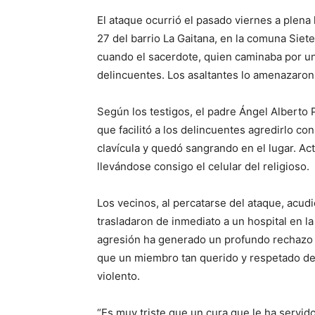
El ataque ocurrió el pasado viernes a plena l
27 del barrio La Gaitana, en la comuna Siet
cuando el sacerdote, quien caminaba por una
delincuentes. Los asaltantes lo amenazaron 
Según los testigos, el padre Ángel Alberto P
que facilitó a los delincuentes agredirlo con
clavícula y quedó sangrando en el lugar. Act
llevándose consigo el celular del religioso.
Los vecinos, al percatarse del ataque, acud
trasladaron de inmediato a un hospital en la
agresión ha generado un profundo rechazo e
que un miembro tan querido y respetado de 
violento.
“Es muy triste que un cura que le ha servid