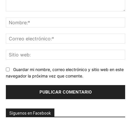
Comentario:
No
Co
ele
Sit
we
Guardar mi nombre, correo electrónico y sitio web en este
navegador la próxima vez que comente.
Síguenos en Facebook