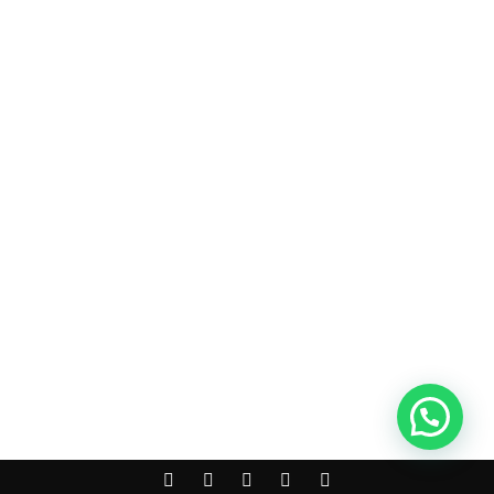
*
co:*