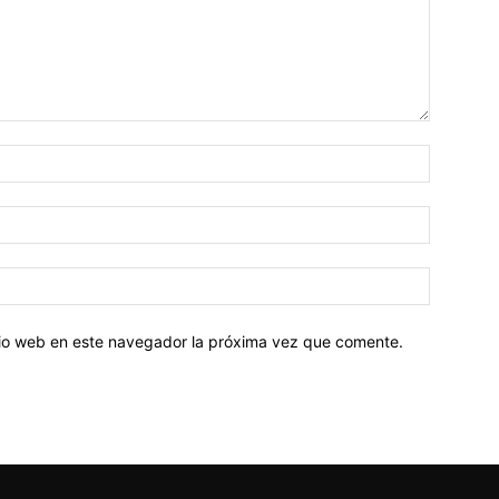
Nombre:
Correo
electróni
Sitio
web:
itio web en este navegador la próxima vez que comente.